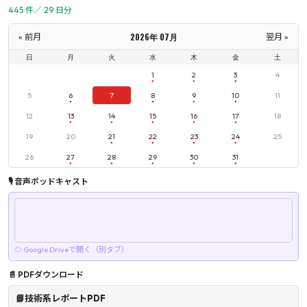
445 件／ 29 日分
2026年 07月
« 前月
翌月 »
日
月
火
水
木
金
土
1
2
3
4
5
6
7
8
9
10
11
12
13
14
15
16
17
18
19
20
21
22
23
24
25
26
27
28
29
30
31
🎙 音声ポッドキャスト
☁ Google Driveで開く（別タブ）
📄 PDFダウンロード
📘技術系レポートPDF