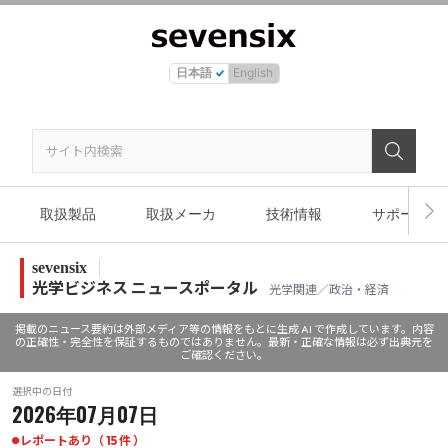
日本語
English
取扱製品
取扱メーカ
技術情報
サポート
sevensix
光学ビジネス ニュースポータル
光学関連／政治・経済
掲載のニュース要約は外部メディア等の情報をもとに生成 AI で作成しています。内容
の正確性・完全性を保証するものではありません。最新・正確な情報は必ず出典元を
ご確認ください。
選択中の日付
2026年07月07日
レポートあり（ 15 件 ）