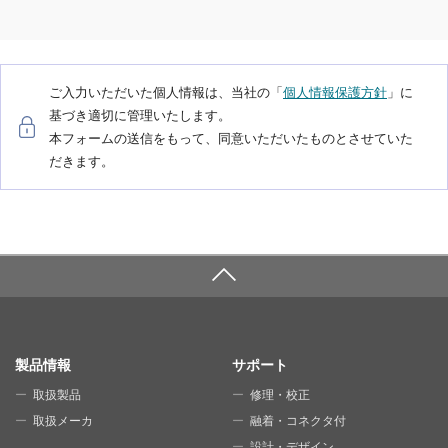
ご入力いただいた個人情報は、当社の「
個人情報保護方針
」に
基づき適切に管理いたします。
本フォームの送信をもって、同意いただいたものとさせていた
だきます。
SITE MAP
製品情報
サポート
取扱製品
修理・校正
取扱メーカ
融着・コネクタ付
設計・デザイン