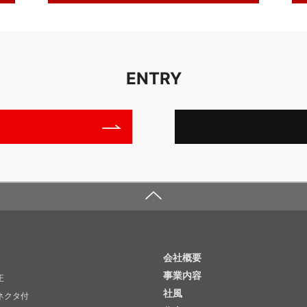
ENTRY
会社概要
事業内容
正
社風
ネクタ付