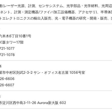
連(レーザー光源、計測、センサシステム、光学部品・光学材料、光周辺
ーネント、計測・測定機器/ファイバ加工設備機器、アクセサリ)、半導体
トエレクトロニクスの輸出入販売、光・電子機器の研究・開発・販売、
7
本木6丁目10番1号
ズ森タワー17階
21-1077
721-1078
4
市中村区則武2-3-2 サン・オフィス名古屋 1056号室
526-6606
526-6607
1
川区西中島3-11-26 Aurora新大阪 602