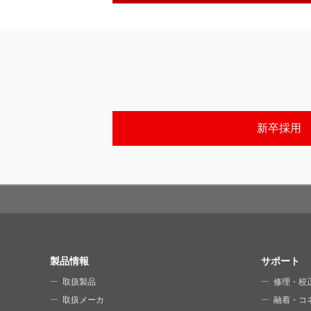
新卒採用
SITE MAP
製品情報
サポート
取扱製品
修理・校
取扱メーカ
融着・コ