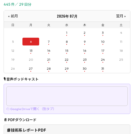
445 件／ 29 日分
2026年 07月
« 前月
翌月 »
日
月
火
水
木
金
土
1
2
3
4
5
6
7
8
9
10
11
12
13
14
15
16
17
18
19
20
21
22
23
24
25
26
27
28
29
30
31
🎙 音声ポッドキャスト
☁ Google Driveで開く（別タブ）
📄 PDFダウンロード
📘技術系レポートPDF