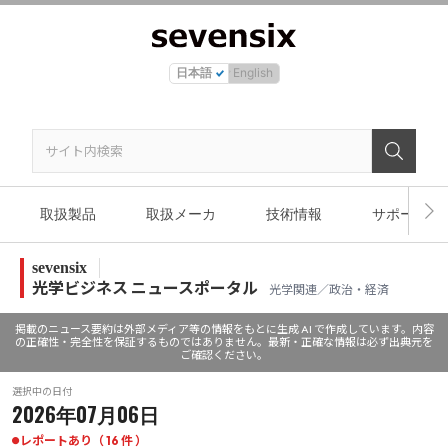
日本語
English
取扱製品
取扱メーカ
技術情報
サポート
sevensix
光学ビジネス ニュースポータル
光学関連／政治・経済
掲載のニュース要約は外部メディア等の情報をもとに生成 AI で作成しています。内容
の正確性・完全性を保証するものではありません。最新・正確な情報は必ず出典元を
ご確認ください。
選択中の日付
2026年07月06日
レポートあり（ 16 件 ）