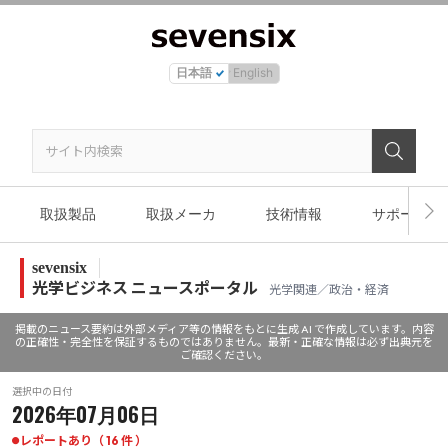
日本語
English
取扱製品
取扱メーカ
技術情報
サポート
sevensix
光学ビジネス ニュースポータル
光学関連／政治・経済
掲載のニュース要約は外部メディア等の情報をもとに生成 AI で作成しています。内容
の正確性・完全性を保証するものではありません。最新・正確な情報は必ず出典元を
ご確認ください。
選択中の日付
2026年07月06日
レポートあり（ 16 件 ）