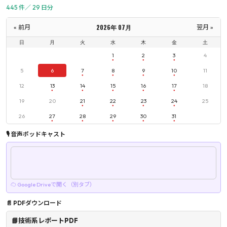
445 件／ 29 日分
2026年 07月
« 前月
翌月 »
日
月
火
水
木
金
土
1
2
3
4
5
6
7
8
9
10
11
12
13
14
15
16
17
18
19
20
21
22
23
24
25
26
27
28
29
30
31
🎙 音声ポッドキャスト
☁ Google Driveで開く（別タブ）
📄 PDFダウンロード
📘技術系レポートPDF