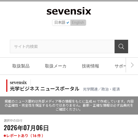
日本語
English
取扱製品
取扱メーカ
技術情報
サポート
sevensix
光学ビジネス ニュースポータル
光学関連／政治・経済
掲載のニュース要約は外部メディア等の情報をもとに生成 AI で作成しています。内容
の正確性・完全性を保証するものではありません。最新・正確な情報は必ず出典元を
ご確認ください。
選択中の日付
2026年07月06日
レポートあり（ 16 件 ）