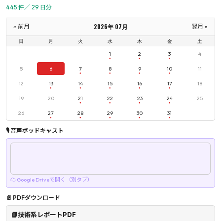
445 件／ 29 日分
2026年 07月
« 前月
翌月 »
日
月
火
水
木
金
土
1
2
3
4
5
6
7
8
9
10
11
12
13
14
15
16
17
18
19
20
21
22
23
24
25
26
27
28
29
30
31
🎙 音声ポッドキャスト
☁ Google Driveで開く（別タブ）
📄 PDFダウンロード
📘技術系レポートPDF