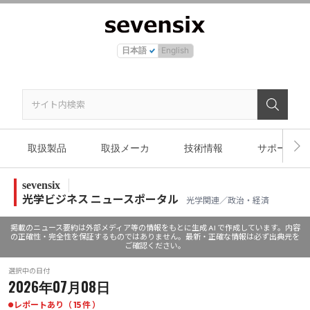
日本語
English
取扱製品
取扱メーカ
技術情報
サポート
sevensix
光学ビジネス ニュースポータル
光学関連／政治・経済
掲載のニュース要約は外部メディア等の情報をもとに生成 AI で作成しています。内容
の正確性・完全性を保証するものではありません。最新・正確な情報は必ず出典元を
ご確認ください。
選択中の日付
2026年07月08日
レポートあり（ 15 件 ）