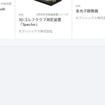
その他光源
#03
sh
多光子顕微鏡
#02
3次元形状検査装置シリーズ
セブンシックス株式
3Dゴルフクラブ測定装置
『Spector』
セブンシックス株式会社