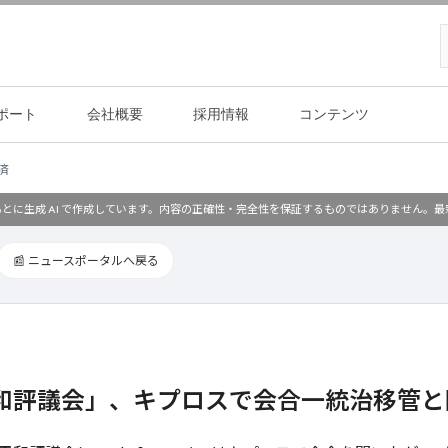
ポート
会社概要
採用情報
コンテンツ
済
とに生成 AI で作成しています。内容の正確性・完全性を保証するものではありません。
📰 ニュースポータルへ戻る
和評議会」、キプロスで会合一統治移管と