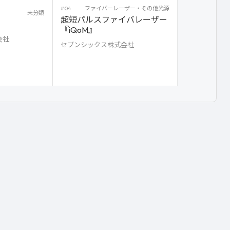
#04
ファイバーレーザー・その他光源
未分類
超短パルスファイバレーザー
『iQoM』
会社
セブンシックス株式会社