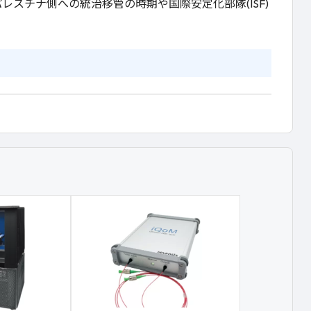
、パレスチナ側への統治移管の時期や国際安定化部隊(ISF)
。