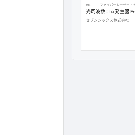
#01
ファイバーレーザー・
光周波数コム発生器 Fru
セブンシックス株式会社