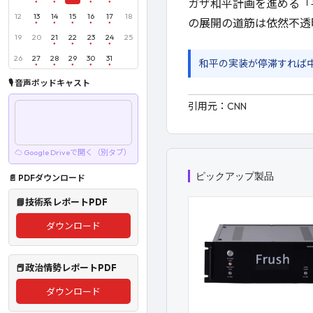
ガザ和平計画を進める「平和
12
13
14
15
16
17
18
の展開の道筋は依然不透
19
20
21
22
23
24
25
26
27
28
29
30
31
和平の実装が停滞すれば
🎙 音声ポッドキャスト
引用元：
CNN
☁ Google Driveで開く（別タブ）
ピックアップ製品
📄 PDFダウンロード
📘技術系レポートPDF
ダウンロード
📕政治情勢レポートPDF
ダウンロード