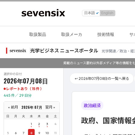
日本語
English
取扱製品
取扱メーカ
技術情報
サ
光学ビジネス ニュースポータル
sevensix
光学関連／政治・経
掲載のニュース要約は外部メディア等の情報をも
選択中の日付
2026年07月08日
↩️ 2026年07月08日の一覧へ戻る
レポートあり（ 15 件 ）
445 件／ 29 日分
政治経済
2026年 07月
« 前月
翌月 »
日
月
火
水
木
金
土
政府、国家情報
1
2
3
4
5
6
7
8
9
10
11