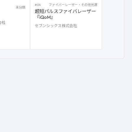
#04
ファイバーレーザー・その他光源
未分類
超短パルスファイバレーザー
『iQoM』
会社
セブンシックス株式会社