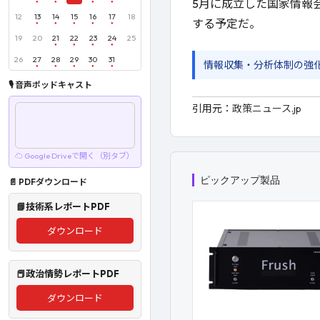
5月に成立した国家情報
12
13
14
15
16
17
18
する予定だ。
19
20
21
22
23
24
25
26
27
28
29
30
31
情報収集・分析体制の強
🎙 音声ポッドキャスト
引用元：
政策ニュース.jp
☁ Google Driveで開く（別タブ）
ピックアップ製品
📄 PDFダウンロード
📘技術系レポートPDF
ダウンロード
📕政治情勢レポートPDF
ダウンロード