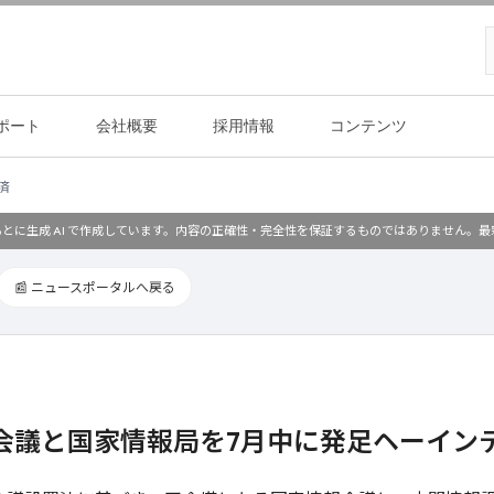
ポート
会社概要
採用情報
コンテンツ
済
とに生成 AI で作成しています。内容の正確性・完全性を保証するものではありません。
📰 ニュースポータルへ戻る
会議と国家情報局を7月中に発足ヘーイン