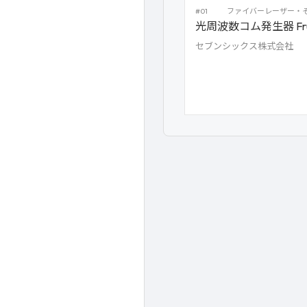
#01
ファイバーレーザー・
光周波数コム発生器 Fru
セブンシックス株式会社