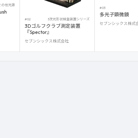
その他光源
#03
sh
多光子顕微鏡
#02
3次元形状検査装置シリーズ
セブンシックス株式
3Dゴルフクラブ測定装置
『Spector』
セブンシックス株式会社