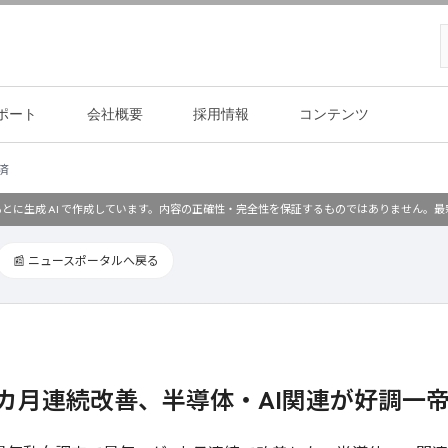
ポート
会社概要
採用情報
コンテンツ
済
とに生成 AI で作成しています。内容の正確性・完全性を保証するものではありません。
📰 ニュースポータルへ戻る
2カ月連続改善、半導体・AI関連が好調一