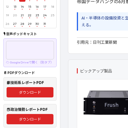
帝国データバンクの6月
12
13
14
15
16
17
18
19
20
21
22
23
24
25
AI・半導体の設備投資
26
27
28
29
30
31
える。
🎙 音声ポッドキャスト
引用元：
日刊工業新聞
☁ Google Driveで開く（別タブ）
ピックアップ製品
📄 PDFダウンロード
📘技術系レポートPDF
ダウンロード
📕政治情勢レポートPDF
ダウンロード