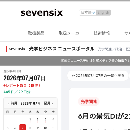
日本語
English
取扱製品
取扱メーカ
技術情報
サ
光学ビジネス ニュースポータル
sevensix
光学関連／政治・経
掲載のニュース要約は外部メディア等の情報をも
選択中の日付
2026年07月07日
↩️ 2026年07月07日の一覧へ戻る
レポートあり（ 15 件 ）
445 件／ 29 日分
光学関連
2026年 07月
« 前月
翌月 »
日
月
火
水
木
金
土
6月の景気DIが
1
2
3
4
5
6
7
8
9
10
11