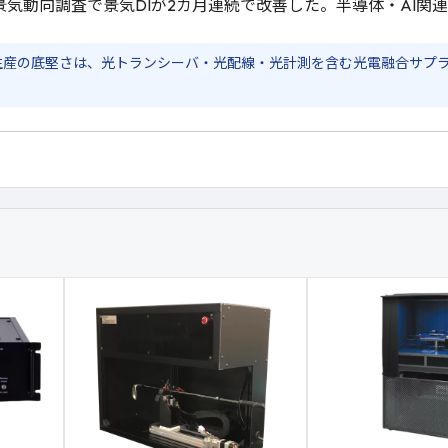
景気動向調査で景気DIが2カ月連続で改善した。半導体・AI関
と生産の底堅さは、光トランシーバ・光配線・光計測を含む光電融合サプ