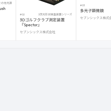
その他光源
#03
sh
多光子顕微鏡
#02
3次元形状検査装置シリーズ
セブンシックス株式
3Dゴルフクラブ測定装置
『Spector』
セブンシックス株式会社