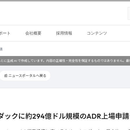
ポート
会社概要
採用情報
コンテンツ
済
とに生成 AI で作成しています。内容の正確性・完全性を保証するものではありません。
📰 ニュースポータルへ戻る
、ナスダックに約294億ドル規模のADR上場申