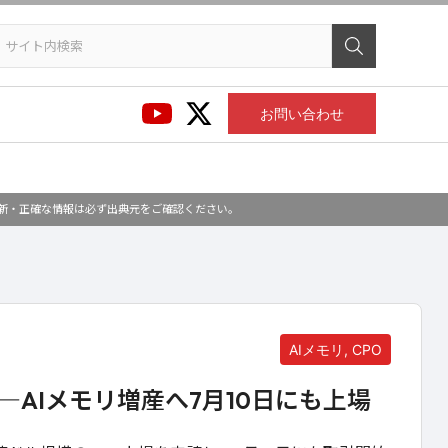
お問い合わせ
最新・正確な情報は必ず出典元をご確認ください。
AIメモリ, CPO
請―AIメモリ増産へ7月10日にも上場