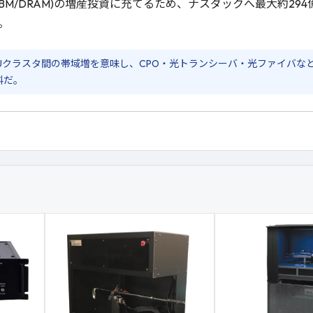
モリ (HBM/DRAM)の増産投資に充てるため、ナスダックへ最大約
。
PUクラスタ間の帯域増を意味し、CPO・光トランシーバ・光ファイバ
料だ。