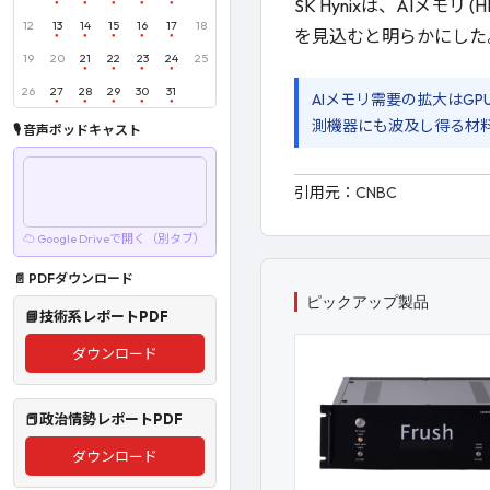
SK Hynixは、AIメ
12
13
14
15
16
17
18
を見込むと明らかにした
19
20
21
22
23
24
25
26
27
28
29
30
31
AIメモリ需要の拡大はG
測機器にも波及し得る材
🎙 音声ポッドキャスト
引用元：
CNBC
☁ Google Driveで開く（別タブ）
📄 PDFダウンロード
ピックアップ製品
📘技術系レポートPDF
ダウンロード
📕政治情勢レポートPDF
ダウンロード