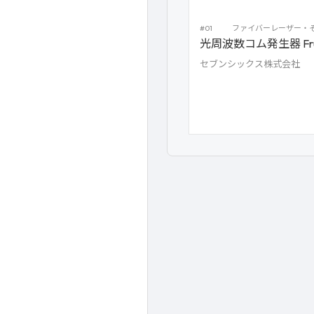
#01
ファイバーレーザー・
光周波数コム発生器 Fru
セブンシックス株式会社