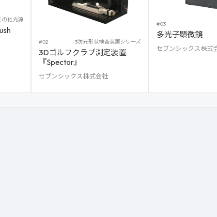
その他光源
#03
sh
多光子顕微鏡
#02
3次元形状検査装置シリーズ
セブンシックス株式
3Dゴルフクラブ測定装置
『Spector』
セブンシックス株式会社