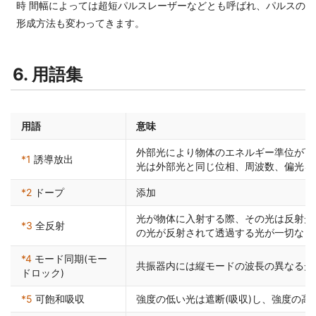
時 間幅によっては超短パルスレーザーなどとも呼ばれ、パルスの
形成方法も変わってきます。
6. 用語集
用語
意味
外部光により物体のエネルギー準位が下
*1
誘導放出
光は外部光と同じ位相、周波数、偏光を
*2
ドープ
添加
光が物体に入射する際、その光は反射光
*3
全反射
の光が反射されて透過する光が一切なく
*4
モード同期(モー
共振器内には縦モードの波長の異なる光
ドロック)
*5
可飽和吸収
強度の低い光は遮断(吸収)し、強度の高