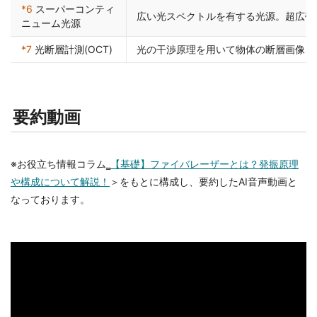
*6
スーパーコンティ
広い光スペクトルを有する光源。超広帯
ニューム光源
*7
光断層計測(OCT)
光の干渉原理を用いて物体の断層画像を
要約動画
※お役立ち情報コラム‗
【基礎】ファイバレーザーとは？発振原理
や構成について解説！
＞をもとに構成し、要約したAI音声動画と
なっております。