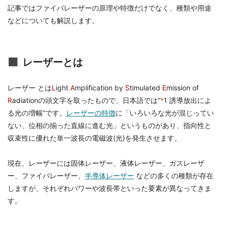
記事ではファイバレーザーの原理や特徴だけでなく、種類や用途
などについても解説します。
レーザーとは
レーザー とは
L
ight
A
mplification by
S
timulated
E
mission of
R
adiationの頭文字を取ったもので、日本語では“
*
1 誘導放出によ
る光の増幅”です。
レーザーの特徴
に「いろいろな光が混じってい
ない、位相の揃った直線に進む光」というものがあり、指向性と
収束性に優れた単一波長の電磁波(光)を発生させます。
現在、レーザーには固体レーザー、液体レーザー、ガスレーザ
ー、ファイバレーザー、
半導体レーザー
などの多くの種類が存在
しますが、それぞれパワーや波長帯といった要素が異なってきま
す。