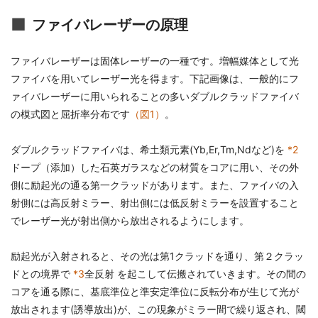
ファイバレーザーの原理
ファイバレーザーは固体レーザーの一種です。増幅媒体として光
ファイバを用いてレーザー光を得ます。下記画像は、一般的にフ
ァイバレーザーに用いられることの多いダブルクラッドファイバ
の模式図と屈折率分布です
（図1）
。
ダブルクラッドファイバは、希土類元素(Yb,Er,Tm,Ndなど)を
*2
ドープ（添加）した石英ガラスなどの材質をコアに用い、その外
側に励起光の通る第一クラッドがあります。また、ファイバの入
射側には高反射ミラー、射出側には低反射ミラーを設置すること
でレーザー光が射出側から放出されるようにします。
励起光が入射されると、その光は第1クラッドを通り、第２クラッ
ドとの境界で
*3
全反射 を起こして伝搬されていきます。その間の
コアを通る際に、基底準位と準安定準位に反転分布が生じて光が
放出されます(誘導放出)が、この現象がミラー間で繰り返され、閾