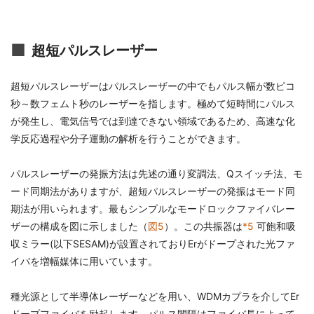
超短パルスレーザー
超短パルスレーザーはパルスレーザーの中でもパルス幅が数ピコ
秒～数フェムト秒のレーザーを指します。極めて短時間にパルス
が発生し、電気信号では到達できない領域であるため、高速な化
学反応過程や分子運動の解析を行うことができます。
パルスレーザーの発振方法は先述の通り変調法、Qスイッチ法、モ
ード同期法がありますが、超短パルスレーザーの発振はモード同
期法が用いられます。最もシンプルなモードロックファイバレー
ザーの構成を図に示しました（
図5
）。この共振器は
*5
可飽和吸
収ミラー(以下SESAM)が設置されておりErがドープされた光ファ
イバを増幅媒体に用いています。
種光源として半導体レーザーなどを用い、WDMカプラを介してEr
ドープファイバを励起します。パルス間隔はファイバ長によって