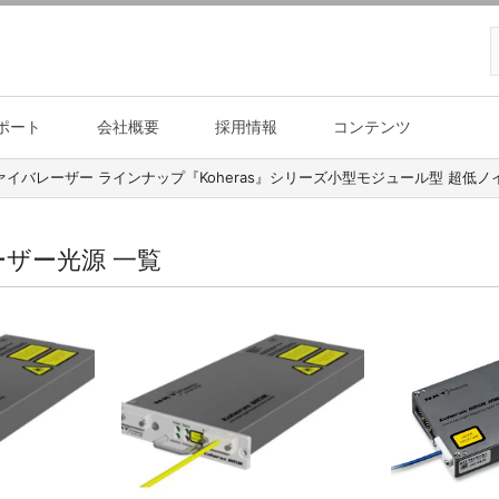
ポート
会社概要
採用情報
コンテンツ
幅ファイバレーザー『Koheras BASIK 』 OEM型 超低ノイズ 狭線幅 ファイバーレーザー『Koheras BASIK MIKRO』ベンチトップ型 狭線幅波長可変レーザーベンチトップ型 超低ノイズ 狭線幅 高出力ファイバレーザー『Koheras BOOSTIK HP』 量子用途向け 波長変換型超低ノイズ・狭線幅・高出力ファイバレーザー『Koheras HARMONIK』 狭
ーザー光源 一覧