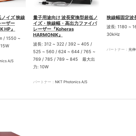
低ノイズ 狭線
量子用途向け 波長変換型超低ノ
狭線幅固定波
レーザー
イズ・狭線幅・高出力ファイバ
波長: 1180 ~ 
IK HP』
レーザー『Koheras
30kHz
HARMONIK』
 / 1550 ~
波長: 312 ~ 322 / 392 ~ 405 /
 15W
パートナー：
光伸
525 ~ 560 / 624 ~ 644 / 765 ~
769 / 785 / 789 ~ 845 最大出
nics A/S
力: 10W
パートナー：
NKT Photonics A/S