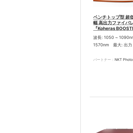
ベンチトップ型 超
幅 高出力ファイバ
『Koheras BOOST
波長: 1050 ~ 1090nm
1570nm 最大: 出力
パートナー：
NKT Photo