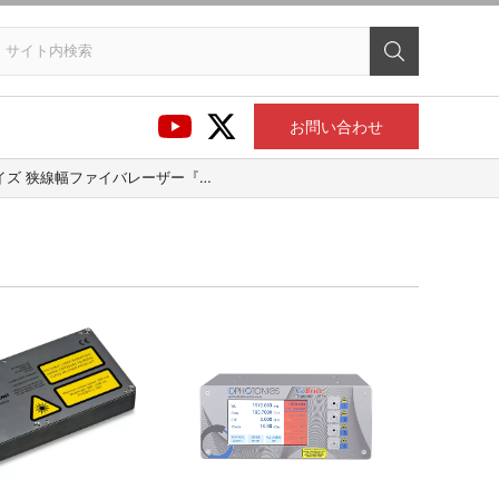
お問い合わせ
線幅固定波長半導体レーザ狭線幅レーザー光源 レーザー線幅測定システムベンチトップ型 超低ノイズ狭線幅 ファイバレーザー『Koheras ADJUSTIK』