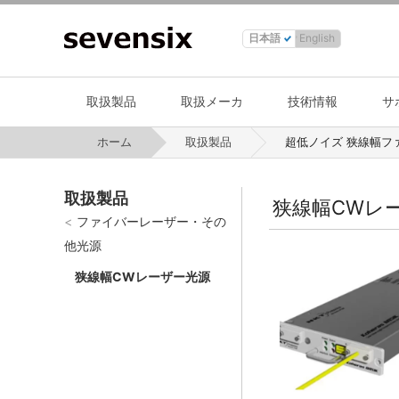
日本語
English
取扱製品
取扱メーカ
技術情報
サ
ホーム
取扱製品
超低ノイズ 狭線幅ファイバレーザー ラインナップ『Koheras』シリーズ小型モジュール型 超低ノイズ 狭線
取扱製品
狭線幅CWレ
ファイバーレーザー・その
他光源
狭線幅CWレーザー光源