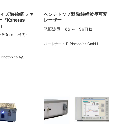
ノイズ 狭線幅 ファ
ベンチトップ型 狭線幅波長可変
Koheras
レーザー
O』
発振波長: 186 ～ 196THz
 1580nm 出力:
パートナー：
ID Photonics GmbH
 Photonics A/S