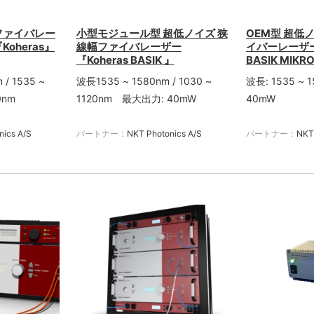
ファイバレー
小型モジュール型 超低ノイズ 狭
OEM型 超低
oheras』
線幅ファイバレーザー
イバーレーザー『
『Koheras BASIK 』
BASIK MIKR
 ~
波長1535 ~ 1580nm / 1030 ~
波長: 1535 ~
0nm
1120nm 最大出力: 40mW
40mW
nics A/S
パートナー：
NKT Photonics A/S
パートナー：
NKT