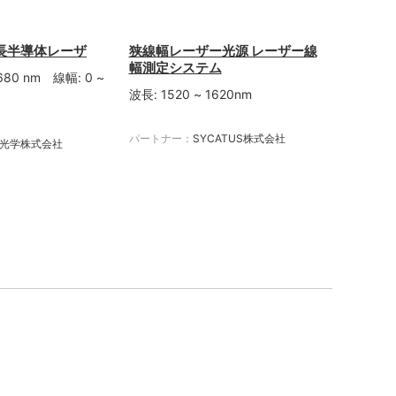
長半導体レーザ
狭線幅レーザー光源 レーザー線
幅測定システム
1680 nm 線幅: 0 ~
波長: 1520 ~ 1620nm
パートナー：
SYCATUS株式会社
光学株式会社