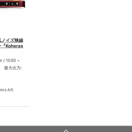
低ノイズ狭線
Koheras
 / 1030 ~
7nm 最大出力:
nics A/S