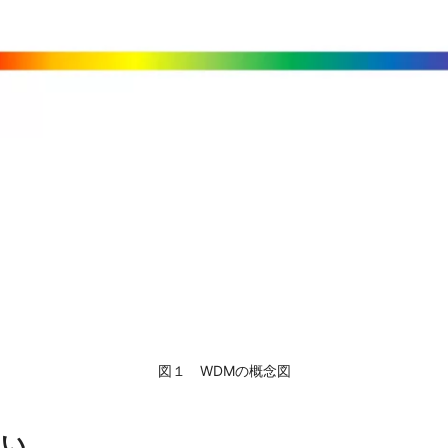
図１ WDMの概念図
違い