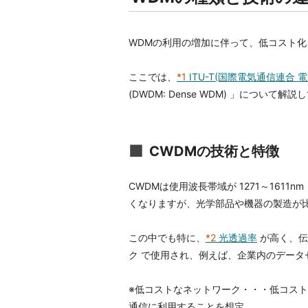
WDMの利用の増加に伴って、低コスト
ここでは、
*1
ITU-T(国際電気通信連合
(DWDM: Dense WDM) 」について解
CWDMの技術と特徴
CWDMは使用波長帯域が 1271～161
くなりますが、光学部品や機器の製造が
この中でも特に、
*2
光透過率
が高く、伝
ク で使用され、例えば、企業内のデー
※低コストなネットワーク・・・低コス
通信に利用することを想定。