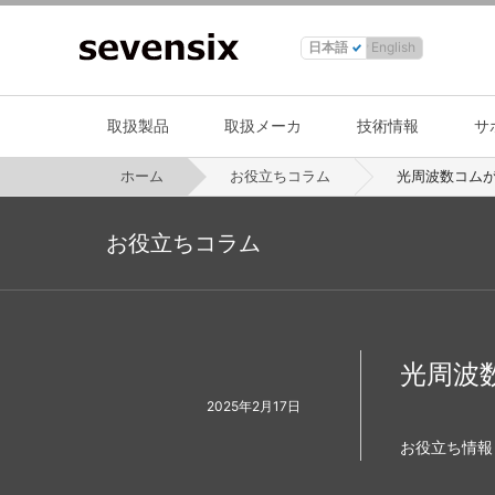
日本語
English
取扱製品
取扱メーカ
技術情報
サ
ホーム
お役立ちコラム
光周波数コム
お役立ちコラム
光周波
2025年2月17日
お役立ち情報 