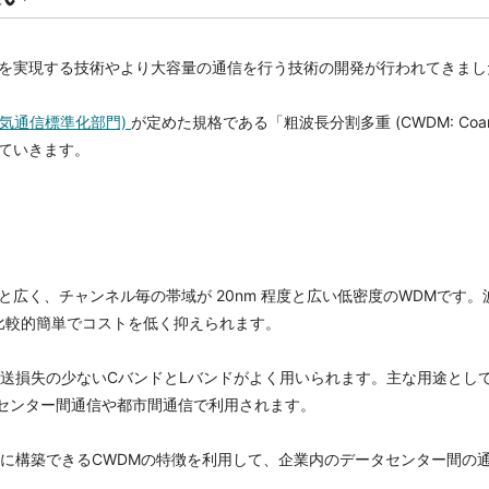
化を実現する技術やより大容量の通信を行う技術の開発が行われてきまし
 電気通信標準化部門)
が定めた規格である「粗波長分割多重 (CWDM: Coa
説していきます。
1nm と広く、チャンネル毎の帯域が 20nm 程度と広い低密度のWDM
比較的簡単でコストを低く抑えられます。
送損失の少ないCバンドとLバンドがよく用いられます。主な用途とし
タセンター間通信や都市間通信で利用されます。
トに構築できるCWDMの特徴を利用して、企業内のデータセンター間の