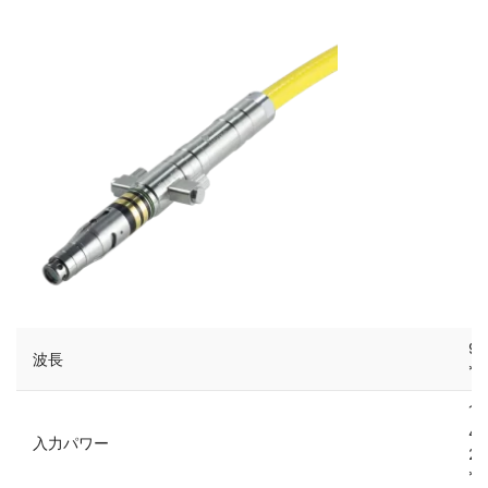
9
波長
*
1
4
入力パワー
2
*