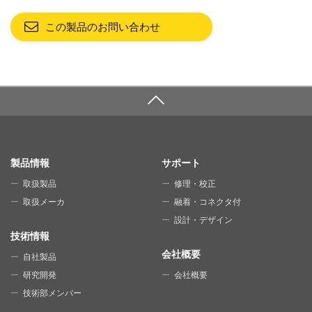
この製品のお問い合わせ
SITE MAP
製品情報
サポート
取扱製品
修理・校正
取扱メーカ
融着・コネクタ付
設計・デザイン
技術情報
会社概要
自社製品
研究開発
会社概要
技術部メンバー