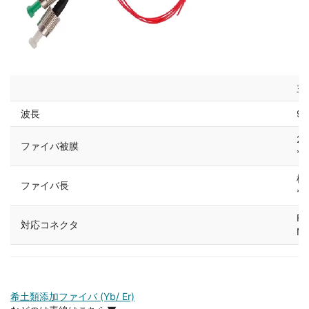
主
波長
98
2
ファイバ被膜
*
標
ファイバ長
*
F
対応コネクタ
No
希土類添加ファイバ (Yb/ Er)