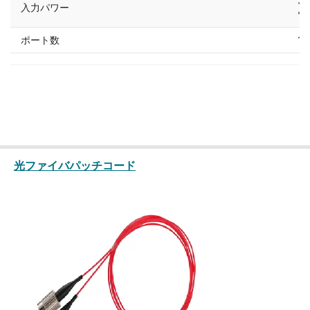
30
入力パワー
*
ポート数
1×
光ファイバパッチコード