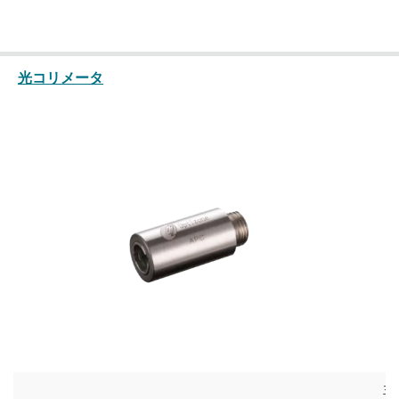
光コリメータ
主