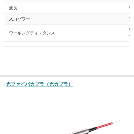
波長
85
入力パワー
30
5
ワーキングディスタンス
*
光ファイバカプラ（光カプラ）