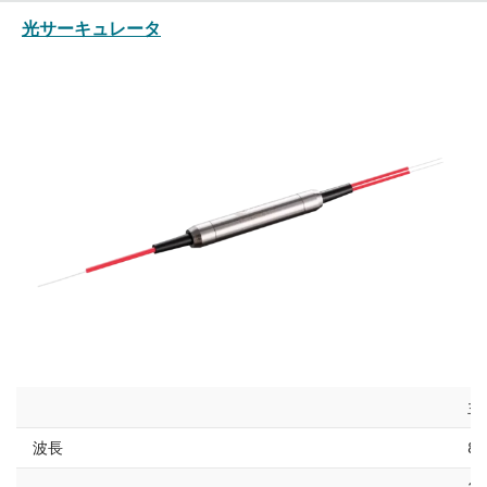
光サーキュレータ
主
波長
85