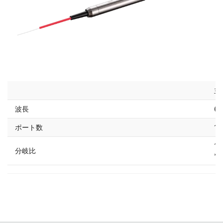
主
波長
63
ポート数
1×
1:
分岐比
*