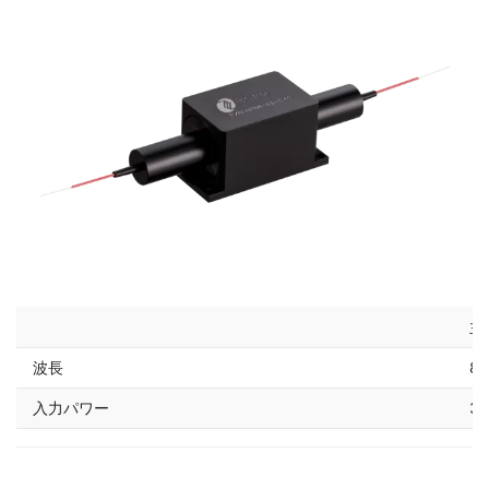
主
波長
85
入力パワー
30