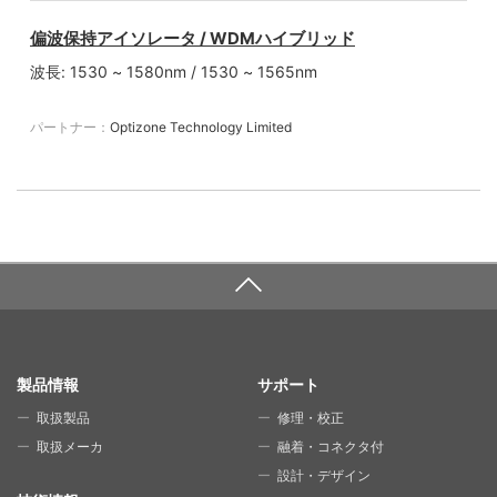
偏波保持アイソレータ / WDMハイブリッド
波長: 1530 ~ 1580nm / 1530 ~ 1565nm
パートナー：
Optizone Technology Limited
SITE MAP
製品情報
サポート
取扱製品
修理・校正
取扱メーカ
融着・コネクタ付
設計・デザイン