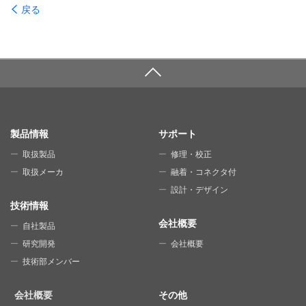
戻る
SITE MAP
製品情報
サポート
取扱製品
修理・校正
取扱メーカ
融着・コネクタ付
設計・デザイン
技術情報
会社概要
自社製品
研究開発
会社概要
技術部メンバー
会社概要
その他