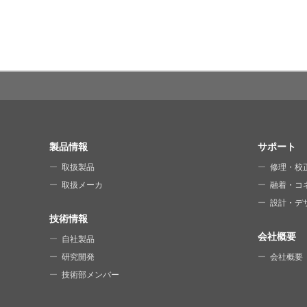
SITE MAP
製品情報
サポート
取扱製品
修理・校
取扱メーカ
融着・コ
設計・デ
技術情報
会社概要
自社製品
研究開発
会社概要
技術部メンバー