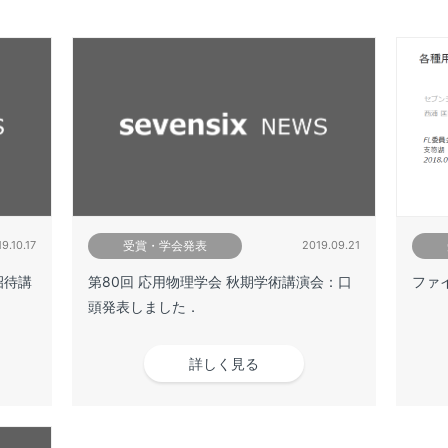
9.10.17
受賞・学会発表
2019.09.21
：招待講
第80回 応用物理学会 秋期学術講演会：口
ファ
頭発表しました．
詳しく見る