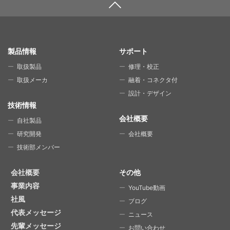
SITE MAP
製品情報
サポート
取扱製品
修理・校正
取扱メーカ
融着・コネクタ付
設計・デザイン
技術情報
会社概要
自社製品
研究開発
会社概要
技術部メンバー
会社概要
その他
事業内容
YouTube動画
社風
ブログ
代表メッセージ
ニュース
先輩メッセージ
お問い合わせ