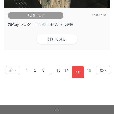
営業部ブログ
2018.10.31
76Guy ブログ ❘ Innolume社 Alexey来日
詳しく見る
前へ
1
2
3
13
14
16
次へ
…
15