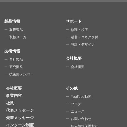
SITE MAP
製品情報
サポート
取扱製品
修理・校正
取扱メーカ
融着・コネクタ付
設計・デザイン
技術情報
会社概要
自社製品
研究開発
会社概要
技術部メンバー
会社概要
その他
事業内容
YouTube動画
社風
ブログ
代表メッセージ
ニュース
先輩メッセージ
お問い合わせ
インターン制度
個人情報保護方針