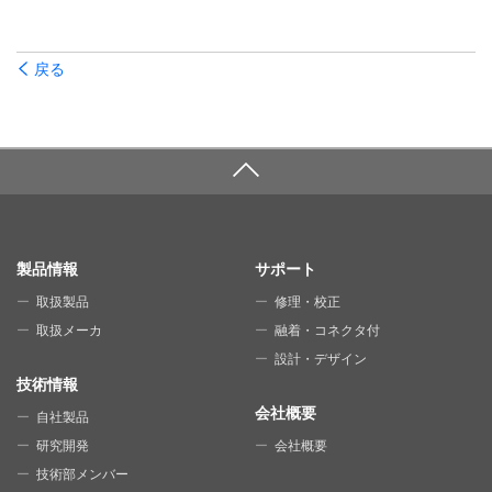
戻る
SITE MAP
製品情報
サポート
取扱製品
修理・校正
取扱メーカ
融着・コネクタ付
設計・デザイン
技術情報
会社概要
自社製品
研究開発
会社概要
技術部メンバー