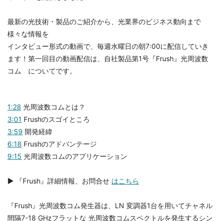
最新の光技術・製品のご紹介から、光業界のビジネス動向まで
様々な情報を
インタビュー形式の動画で、毎週水曜日の朝7:00に配信していき
ます！第一回目の動画配信は、自社製品第1号『Frush』光周波数
コム についてです。
1:28
光周波数コムとは？
3:01
Frushのスゴイところ
3:59
開発経緯
6:18
Frushのアドバンテージ
9:15
光周波数コムのアプリケーション
▶ 『Frush』詳細情報、お問合せ
はこちら
『Frush』光周波数コム発生器は、LN 変調器1台を用いてチャネル
間隔7-18 GHzフラットな 光周波数コムスペクトルを発生するシン