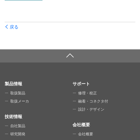
戻る
SITE MAP
製品情報
サポート
取扱製品
修理・校正
取扱メーカ
融着・コネクタ付
設計・デザイン
技術情報
会社概要
自社製品
研究開発
会社概要