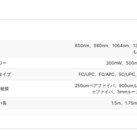
850nm、980nm、1064nm、1
長
も
ワー
300mW、500
タイプ
FC/UPC、FC/APC、SC/U
250umベアファイバ、900u
バ被膜
ァファイバ、3mmル
バ長
1.5m、1.