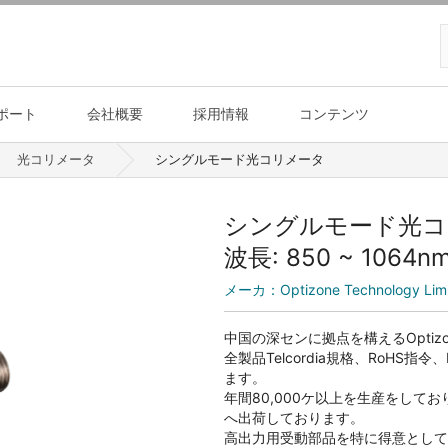
ポート
会社概要
採用情報
コンテンツ
光コリメータ
シングルモード光コリメータ
シングルモード光コ
波長: 850 ~ 1064
メーカ：
Optizone Technology Lim
中国の深センに拠点を構えるOptizon
全製品Telcordia規格、RoH
ます。
年間80,000ケ以上を生産をし
へ出荷しております。
高出力用受動部品を特に得意として