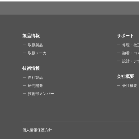
SITE MAP
製品情報
サポート
取扱製品
修理・校
取扱メーカ
融着・コ
設計・デ
技術情報
会社概要
自社製品
研究開発
会社概要
技術部メンバー
個人情報保護方針