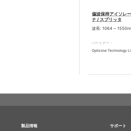
偏波保持アイソレ
ナ / スプリッタ
波長: 1064 ~ 1550n
パートナー：
Optizone Technology Li
SITE MAP
製品情報
サポート