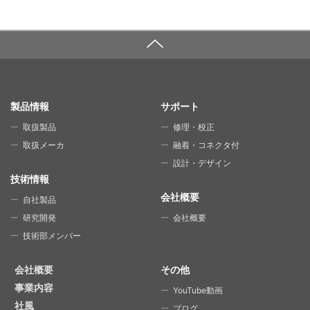
SITE MAP
製品情報
サポート
取扱製品
修理・校正
取扱メーカ
融着・コネクタ付
設計・デザイン
技術情報
会社概要
自社製品
研究開発
会社概要
技術部メンバー
会社概要
その他
事業内容
YouTube動画
社風
ブログ