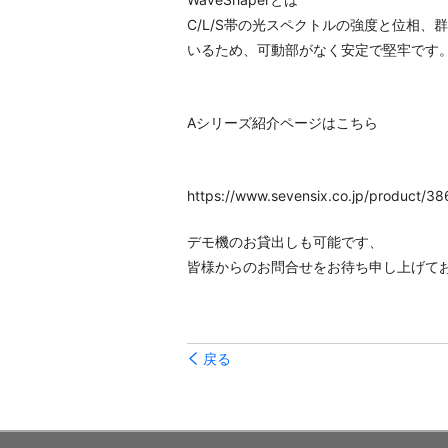
C/L/S帯の光スペクトルの強度と位相、群遅延
いるため、可動部がなく安定で堅牢です
Aシリーズ紹介ページはこちら
https://www.sevensix.co.jp/product/
デモ機のお貸出しも可能です、
皆様からのお問合せをお待ち申し上げて
戻る