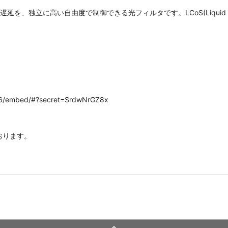
を、独立に高い自由度で制御できる光フィルタです。LCoS(Liquid cryst
。
386/embed/#?secret=SrdwNrGZ8x
おります。