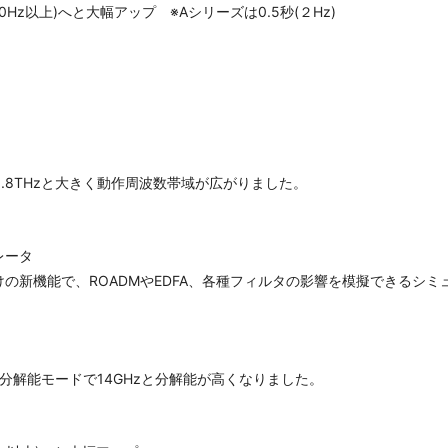
0Hz以上)へと大幅アップ ※Aシリーズは0.5秒(２Hz)
0.8THzと大きく動作周波数帯域が広がりました。
ュレータ
の新機能で、ROADMやEDFA、各種フィルタの影響を模擬できるシ
分解能モードで14GHzと分解能が高くなりました。