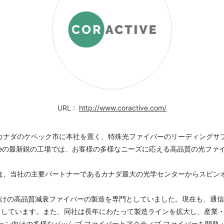
http://www.coractive.com/
e は、カナダのケベック市に本社を置く、特殊光ファイバーのリーディング
tiveの最新鋭の工場では、お客様の多様なニーズに応える高品質の光フ
ctive は、当社の主要パートナーであるカナダ最大の光学センターからス
けの高品質減衰ファイバーの製造を専門としていました。現在も、通信
しています。また、同社は長年にわたって製造ラインを拡大し、産業・通
ョン向けの多様なパッシブ ファイバーとアクティブ ファイバーを開発