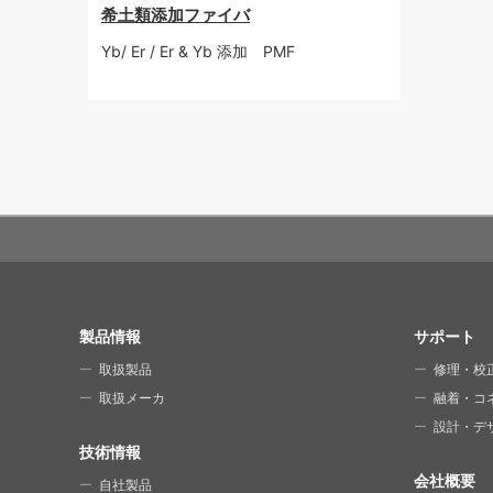
希土類添加ファイバ
Yb/ Er / Er & Yb 添加 PMF
SITE MAP
製品情報
サポート
取扱製品
修理・校
取扱メーカ
融着・コ
設計・デ
技術情報
会社概要
自社製品