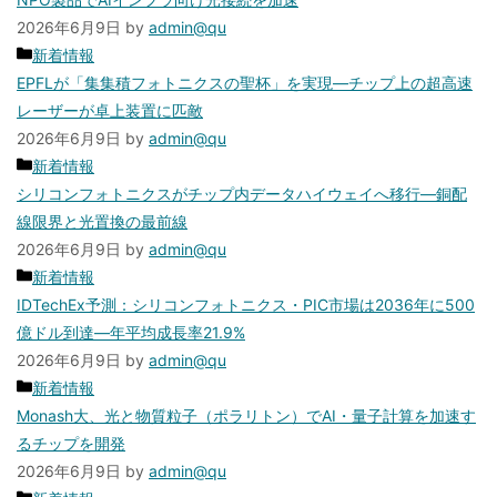
リ
2026年6月9日
by
admin@qu
ー
カ
新着情報
テ
EPFLが「集集積フォトニクスの聖杯」を実現—チップ上の超高速
ゴ
レーザーが卓上装置に匹敵
リ
2026年6月9日
by
admin@qu
ー
カ
新着情報
テ
シリコンフォトニクスがチップ内データハイウェイへ移行—銅配
ゴ
線限界と光置換の最前線
リ
2026年6月9日
by
admin@qu
ー
カ
新着情報
テ
IDTechEx予測：シリコンフォトニクス・PIC市場は2036年に500
ゴ
億ドル到達—年平均成長率21.9%
リ
2026年6月9日
by
admin@qu
ー
カ
新着情報
テ
Monash大、光と物質粒子（ポラリトン）でAI・量子計算を加速す
ゴ
るチップを開発
リ
2026年6月9日
by
admin@qu