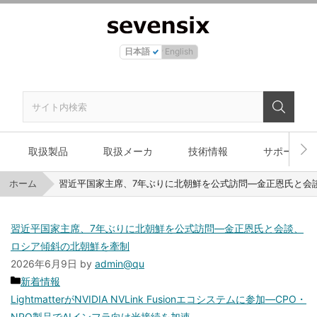
日本語
English
取扱製品
取扱メーカ
技術情報
サポート
ホーム
習近平国家主席、7年ぶりに北朝鮮を公式訪問—金正恩氏と会
習近平国家主席、7年ぶりに北朝鮮を公式訪問—金正恩氏と会談、
ロシア傾斜の北朝鮮を牽制
2026年6月9日
by
admin@qu
カ
新着情報
テ
LightmatterがNVIDIA NVLink Fusionエコシステムに参加—CPO・
ゴ
NPO製品でAIインフラ向け光接続を加速