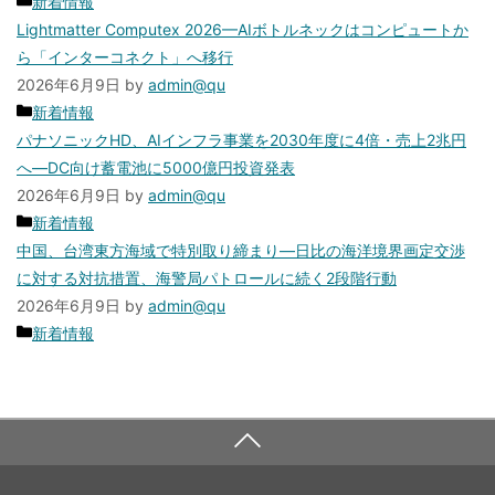
ー
カ
新着情報
テ
Lightmatter Computex 2026—AIボトルネックはコンピュートか
ゴ
ら「インターコネクト」へ移行
リ
2026年6月9日
by
admin@qu
ー
カ
新着情報
テ
パナソニックHD、AIインフラ事業を2030年度に4倍・売上2兆円
ゴ
へ—DC向け蓄電池に5000億円投資発表
リ
2026年6月9日
by
admin@qu
ー
カ
新着情報
テ
中国、台湾東方海域で特別取り締まり—日比の海洋境界画定交渉
ゴ
に対する対抗措置、海警局パトロールに続く2段階行動
リ
2026年6月9日
by
admin@qu
ー
カ
新着情報
テ
ゴ
リ
ー