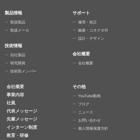
SITE MAP
製品情報
サポート
取扱製品
修理・校正
取扱メーカ
融着・コネクタ付
設計・デザイン
技術情報
会社概要
自社製品
研究開発
会社概要
技術部メンバー
会社概要
その他
事業内容
YouTube動画
社風
ブログ
代表メッセージ
ニュース
先輩メッセージ
お問い合わせ
インターン制度
個人情報保護方針
教育・研修