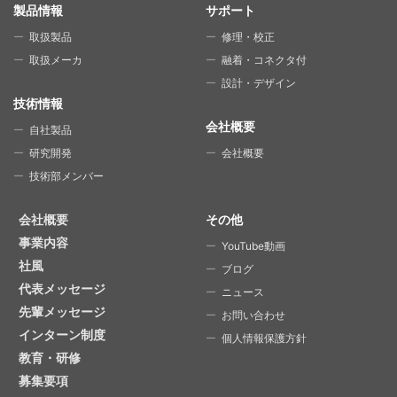
SITE MAP
製品情報
サポート
取扱製品
修理・校正
取扱メーカ
融着・コネクタ付
設計・デザイン
技術情報
会社概要
自社製品
研究開発
会社概要
技術部メンバー
会社概要
その他
事業内容
YouTube動画
社風
ブログ
代表メッセージ
ニュース
先輩メッセージ
お問い合わせ
インターン制度
個人情報保護方針
教育・研修
募集要項