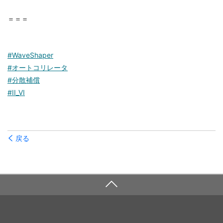
＝＝＝
#WaveShaper
#オートコリレータ
#分散補償
#II_VI
戻る