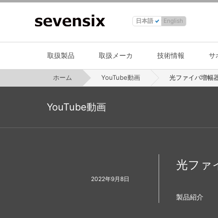
日本語
English
取扱製品
取扱メーカ
技術情報
サ
ホーム
YouTube動画
光ファイバ増幅器の
YouTube動画
光ファイ
2022年9月8日
製品紹介