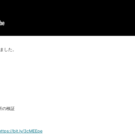
しました。
析の検証
https://bit.ly/3cMEEpe