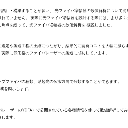
が設計・構築することが多い、 光ファイバ増幅器の数値解析について簡
触れていません。 実際に光ファイバ増幅器を設計する際には、より多く
に焦点を絞って、光ファイバ増幅器の数値解析を 概説しました。
の選定や製造工程の圧縮につながり、結果的に開発コストを大幅に減ら
、実際に低価格のファイバレーザーの製造に成功しています。
ープファイバの種類、励起光の伝搬方向で分類することができます。
構成を図示します。
イバレーザーのYDFA）で公開されている各種情報を使って数値解析して
較します。