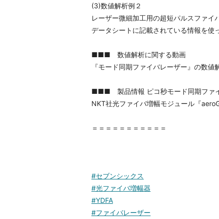
(3)数値解析例２
レーザー微細加工用の超短パルスファイバレーザ
データシートに記載されている情報を使って、
■■■ 数値解析に関する動画
『モード同期ファイバレーザー』の数値解析
■■■ 製品情報 ピコ秒モード同期ファ
NKT社光ファイバ増幅モジュール『aeroG
＝＝＝＝＝＝＝＝＝＝＝
#セブンシックス
#光ファイバ増幅器
#YDFA
#ファイバレーザー