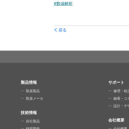
#数値解析
戻る
SITE MAP
製品情報
サポート
取扱製品
修理・校
取扱メーカ
融着・コ
設計・デ
技術情報
会社概要
自社製品
研究開発
会社概要