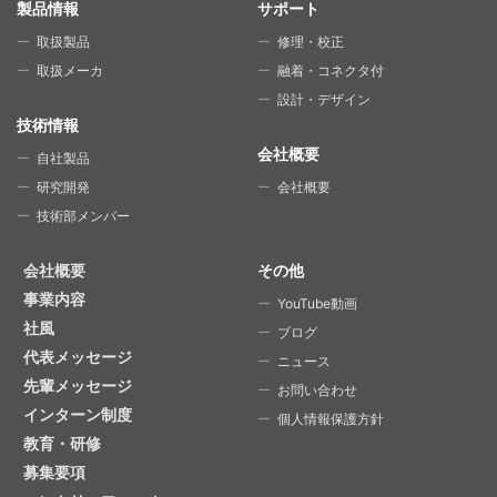
SITE MAP
製品情報
サポート
取扱製品
修理・校正
取扱メーカ
融着・コネクタ付
設計・デザイン
技術情報
会社概要
自社製品
研究開発
会社概要
技術部メンバー
会社概要
その他
事業内容
YouTube動画
社風
ブログ
代表メッセージ
ニュース
先輩メッセージ
お問い合わせ
インターン制度
個人情報保護方針
教育・研修
募集要項