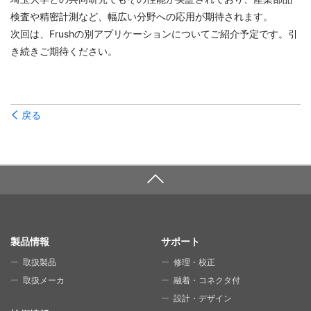
検査や精密計測など、幅広い分野への応用が期待されます。
次回は、Frushの別アプリケーションについてご紹介予定です。引
き続きご期待ください。
戻る
SITE MAP
製品情報
サポート
取扱製品
修理・校正
取扱メーカ
融着・コネクタ付
設計・デザイン