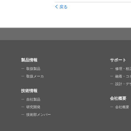
戻る
SITE MAP
製品情報
サポート
取扱製品
修理・校
取扱メーカ
融着・コ
設計・デ
技術情報
会社概要
自社製品
研究開発
会社概要
技術部メンバー