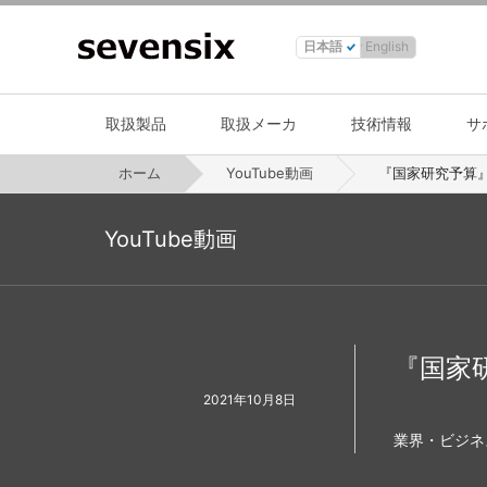
日本語
English
取扱製品
取扱メーカ
技術情報
サ
ホーム
YouTube動画
『国家研究予算』│V
YouTube動画
『国家研
2021年10月8日
業界・ビジネ