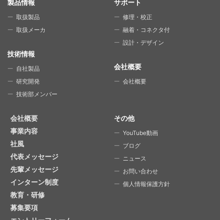
SITE MAP
製品情報
サポート
取扱製品
修理・校正
取扱メーカ
融着・コネクタ付
設計・デザイン
技術情報
会社概要
自社製品
研究開発
会社概要
技術部メンバー
会社概要
その他
事業内容
YouTube動画
社風
ブログ
代表メッセージ
ニュース
先輩メッセージ
お問い合わせ
インターン制度
個人情報保護方針
教育・研修
募集要項