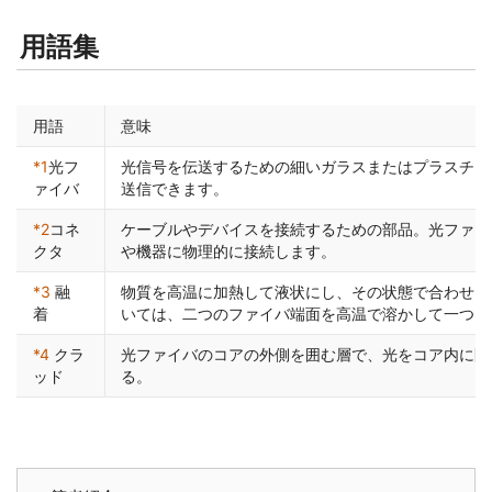
用語集
用語
意味
*1
光フ
光信号を伝送するための細いガラスまたはプラスチッ
ァイバ
送信できます。
*2
コネ
ケーブルやデバイスを接続するための部品。光ファイ
クタ
や機器に物理的に接続します。
*3
融
物質を高温に加熱して液状にし、その状態で合わせる
着
いては、二つのファイバ端面を高温で溶かして一つ
*4
クラ
光ファイバのコアの外側を囲む層で、光をコア内に閉
ッド
る。