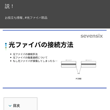
説！
お役立ち情報 , #光ファイバ部品
目次