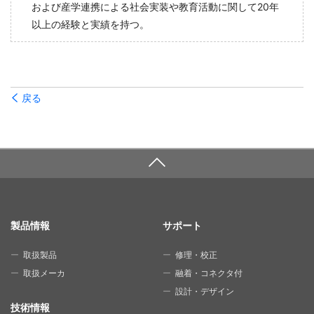
および産学連携による社会実装や教育活動に関して20年
以上の経験と実績を持つ。
戻る
SITE MAP
製品情報
サポート
取扱製品
修理・校正
取扱メーカ
融着・コネクタ付
設計・デザイン
技術情報