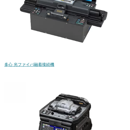
多心 光ファイバ融着接続機