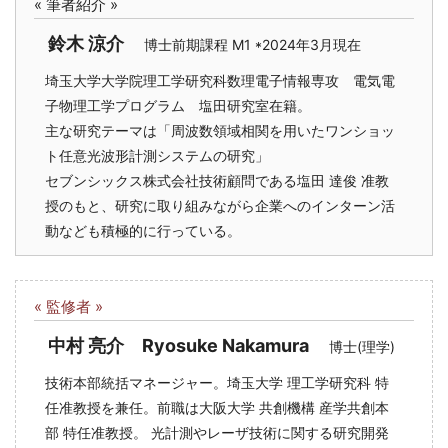
« 筆者紹介 »
鈴木 涼介
博士前期課程 M1 *2024年3月現在
埼玉大学大学院理工学研究科数理電子情報専攻 電気電
子物理工学プログラム 塩田研究室在籍。
主な研究テーマは「周波数領域相関を用いたワンショッ
ト任意光波形計測システムの研究」
セブンシックス株式会社技術顧問である塩田 達俊 准教
授のもと、研究に取り組みながら企業へのインターン活
動なども積極的に行っている。
« 監修者 »
中村 亮介 Ryosuke Nakamura
博士(理学)
技術本部統括マネージャー。埼玉大学 理工学研究科 特
任准教授を兼任。前職は大阪大学 共創機構 産学共創本
部 特任准教授。 光計測やレーザ技術に関する研究開発