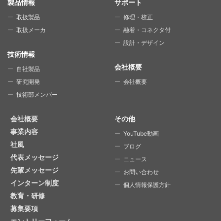
SITE MAP
製品情報
サポート
取扱製品
修理・校正
取扱メーカ
融着・コネクタ付
設計・デザイン
技術情報
会社概要
自社製品
研究開発
会社概要
技術部メンバー
会社概要
その他
事業内容
YouTube動画
社風
ブログ
代表メッセージ
ニュース
先輩メッセージ
お問い合わせ
インターン制度
個人情報保護方針
教育・研修
募集要項