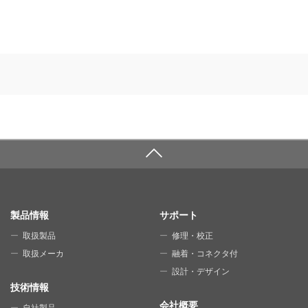
SITE MAP
製品情報
サポート
取扱製品
修理・校正
取扱メーカ
融着・コネクタ付
設計・デザイン
技術情報
会社概要
自社製品