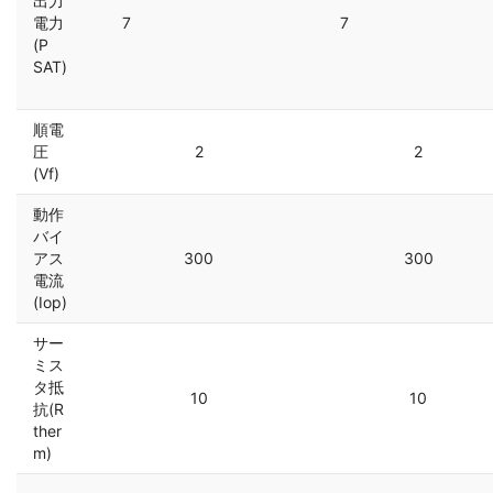
出力
電力
7
7
(P
SAT)
順電
圧
2
2
(Vf)
動作
バイ
アス
300
300
電流
(Iop)
サー
ミス
タ抵
10
10
抗(R
ther
m)