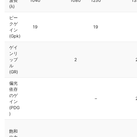
波長
1040
1080
1250
13
(λ)
ピー
クゲ
19
19
イン
(Gpk)
ゲイ
ンリ
ップ
2
ル
(GR)
偏光
依存
のゲ
–
イン
(PDG
)
飽和