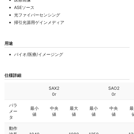
ASEソース
光ファイバーセンシング
掃引光源用ゲインメディア
用途
バイオ/医療/イメージング
仕様詳細
SAX2
SAO2
0r
0r
パラ
最小
中央
最大
最小
中央
最
メー
値
値
値
値
値
タ
動作