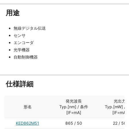
用途
無線デジタル伝送
センサ
エンコーダ
光学機器
自動制御機器
仕様詳細
発光波長
光出力
形名
Typ.[nm] / 条件
Typ.[mW] /
[IF=mA]
[IF=mA]
KED862M51
865 / 50
22 / 50