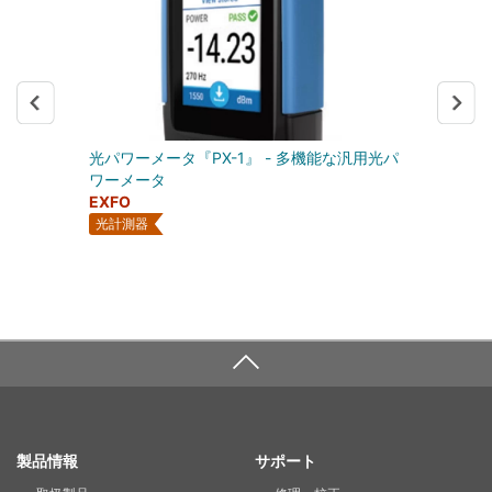
光パワーメータ『PX-1』 - 多機能な汎用光パ
ワーメータ
EXFO
光計測器
SITE MAP
製品情報
サポート