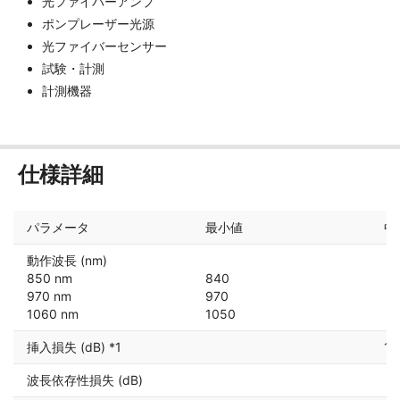
光ファイバーアンプ
ポンプレーザー光源
光ファイバーセンサー
試験・計測
計測機器
仕様詳細
パラメータ
最小値
中
動作波長 (nm)
850 nm
840
970 nm
970
1060 nm
1050
挿入損失 (dB) *1
1.2
波長依存性損失 (dB)