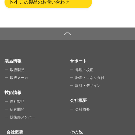
この製品のお問い合わせ
SITE MAP
製品情報
サポート
取扱製品
修理・校正
取扱メーカ
融着・コネクタ付
設計・デザイン
技術情報
会社概要
自社製品
研究開発
会社概要
技術部メンバー
会社概要
その他