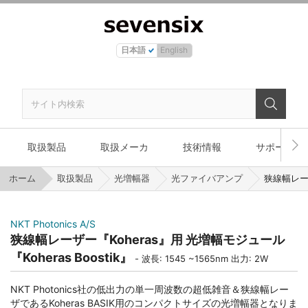
日本語
English
取扱製品
取扱メーカ
技術情報
サポート
ホーム
取扱製品
光増幅器
光ファイバアンプ
狭線幅レーザ
NKT Photonics A/S
狭線幅レーザー『Koheras』用 光増幅モジュール
『Koheras Boostik』
波長: 1545 ~1565nm 出力: 2W
NKT Photonics社の低出力の単一周波数の超低雑音＆狭線幅レー
ザであるKoheras BASIK用のコンパクトサイズの光増幅器となりま