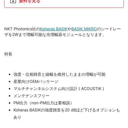
資料を見る
NKT Photonics社の
Koheras BASIK
や
BASIK MIKRO
のシードレー
ザを2Wまで増幅可能な光増幅器モジュールとなります。
特長
強度・位相雑音と線幅を維持したままの増幅が可能
産業向けOEMパッケージ
マルチチャンネルシステム向け設計 ( ACOUSTIK )
メンテナンスフリー
PM出力（non-PM出力は要相談）
Koheras BASIKの強度雑音を20 dBほど下げるオプションも
あり