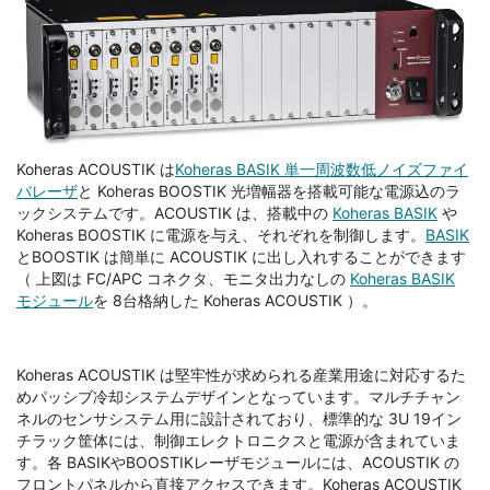
Koheras ACOUSTIK は
Koheras BASIK 単一周波数低ノイズファイ
バレーザ
と Koheras BOOSTIK 光増幅器を搭載可能な電源込のラ
ックシステムです。ACOUSTIK は、搭載中の
Koheras BASIK
や
Koheras BOOSTIK に電源を与え、それぞれを制御します。
BASIK
とBOOSTIK は簡単に ACOUSTIK に出し入れすることができます
（ 上図は FC/APC コネクタ、モニタ出力なしの
Koheras BASIK
モジュール
を 8台格納した Koheras ACOUSTIK ）。
Koheras ACOUSTIK は堅牢性が求められる産業用途に対応するた
めパッシブ冷却システムデザインとなっています。マルチチャン
ネルのセンサシステム用に設計されており、標準的な 3U 19イン
チラック筐体には、制御エレクトロニクスと電源が含まれていま
す。各 BASIKやBOOSTIKレーザモジュールには、ACOUSTIK の
フロントパネルから直接アクセスできます。Koheras ACOUSTIK