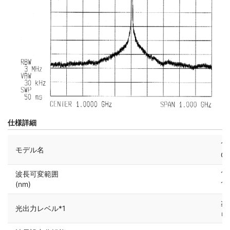
仕様詳細
1
モデル名
C
波長可変範囲
11
(nm)
15
≧
光出力レベル*1
ｍ