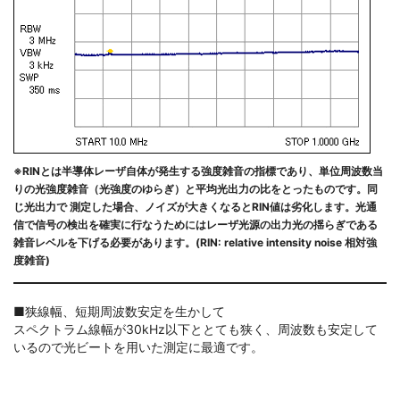
※RINとは半導体レーザ自体が発生する強度雑音の指標であり、単位周波数当
りの光強度雑音（光強度のゆらぎ）と平均光出力の比をとったものです。同
じ光出力で 測定した場合、ノイズが大きくなるとRIN値は劣化します。光通
信で信号の検出を確実に行なうためにはレーザ光源の出力光の揺らぎである
雑音レベルを下げる必要があります。(RIN: relative intensity noise 相対強
度雑音)
■狭線幅、短期周波数安定を生かして
スペクトラム線幅が30kHz以下ととても狭く、周波数も安定して
いるので光ビートを用いた測定に最適です。