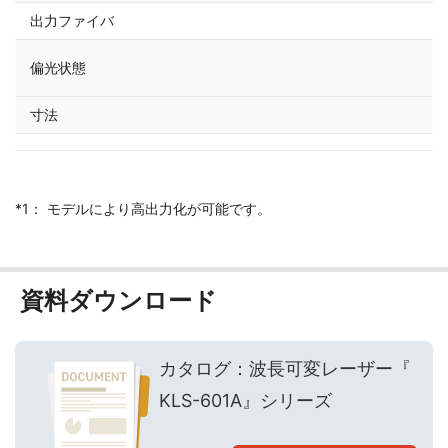
出力ファイバ
偏
直
偏光状態
（
寸法
３
*1： モデルにより高出力化が可能です。
資料ダウンロード
カタログ：波長可変レーザー『
KLS-601A』シリーズ