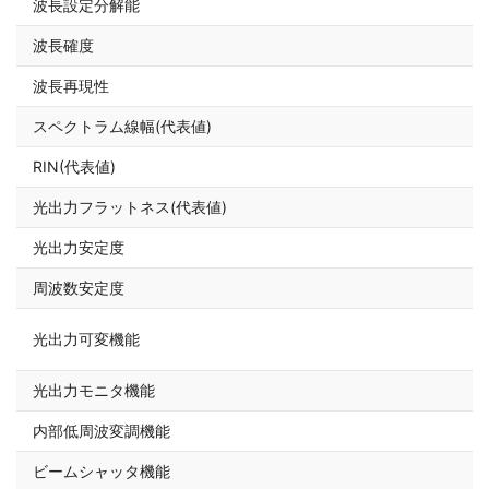
波長設定分解能
≦
波長確度
≦
波長再現性
≦
スペクトラム線幅(代表値)
≦
RIN(代表値)
≦
光出力フラットネス(代表値)
≦
光出力安定度
≦
周波数安定度
≦
有
光出力可変機能
０
光出力モニタ機能
有
内部低周波変調機能
有
ビームシャッタ機能