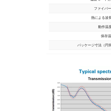
ファイバ
熱による波長変
動作温度 
保存
パッケージ寸法（円