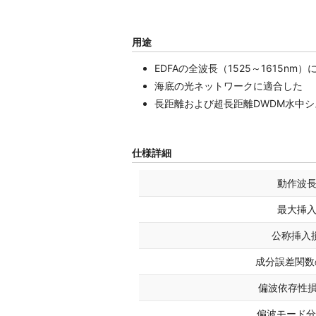
用途
EDFAの全波長（1525～1615n
海底の光ネットワークに適合した
長距離および超長距離DWDM水中
仕様詳細
動作波
最大挿
公称挿入損
成分誤差関数の
偏波依存性損失
偏波モード分散