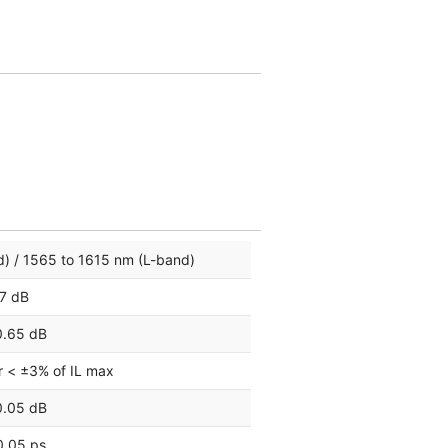
) / 1565 to 1615 nm (L-band)
7 dB
0.65 dB
r < ±3% of IL max
0.05 dB
0.05 ps