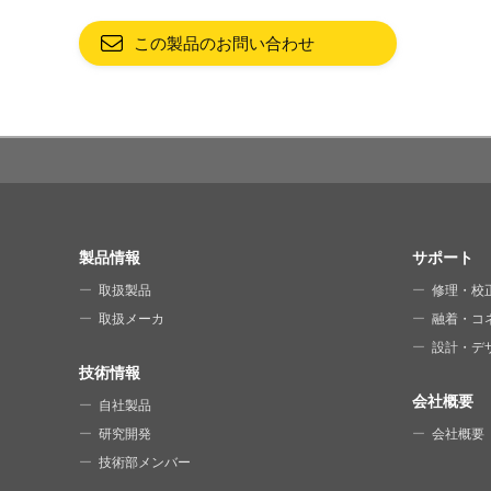
この製品のお問い合わせ
SITE MAP
製品情報
サポート
取扱製品
修理・校
取扱メーカ
融着・コ
設計・デ
技術情報
会社概要
自社製品
研究開発
会社概要
技術部メンバー