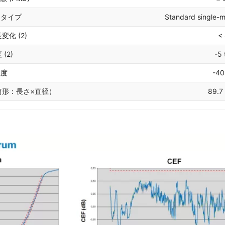
ータイプ
Standard single-m
化 (2)
<
(2)
-5 
温度
-40
筒形：長さ×直径）
89.7