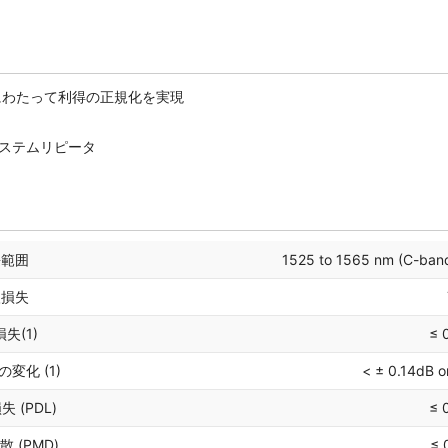
m）にわたって利得の正規化を実現
システムリピータ
長範囲
1525 to 1565 nm (C-band
入損失
失(1)
≤ 
変化 (1)
< ± 0.14dB o
 (PDL)
≤ 
 (PMD)
≤ 