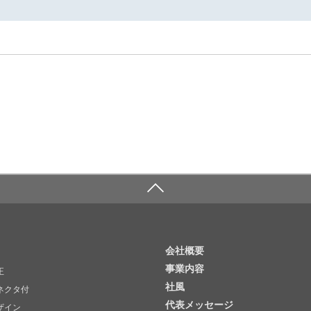
会社概要
事業内容
正
社風
ネクタ付
代表メッセージ
ザイン