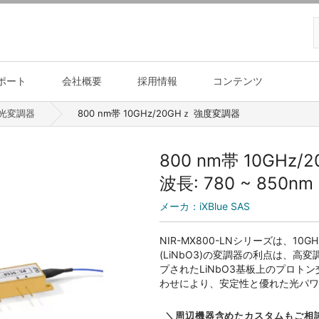
ポート
会社概要
採用情報
コンテンツ
光変調器
800 nm帯 10GHz/20GHｚ 強度変調器
800 nm帯 10GHz
波長: 780 ~ 850n
メーカ：
iXBlue SAS
NIR-MX800-LNシリーズは、1
(LiNbO3)の変調器の利点は、
プされたLiNbO3基板上のプロ
わせにより、安定性と優れた光パワ