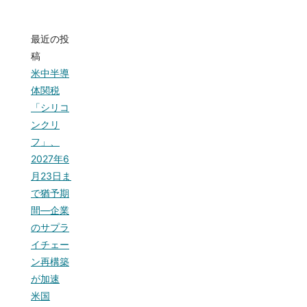
最近の投
稿
米中半導
体関税
「シリコ
ンクリ
フ」、
2027年6
月23日ま
で猶予期
間—企業
のサプラ
イチェー
ン再構築
が加速
米国