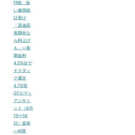
FRB、強
い雇用統
計受け
「原油高
長期化な
ら利上げ
も」—長
期金利
4.5%台で
ナスダッ
ク週次
4.7%安
G7エヴィ
アンサミ
ット（6月
15〜16
日）直前
—AI規