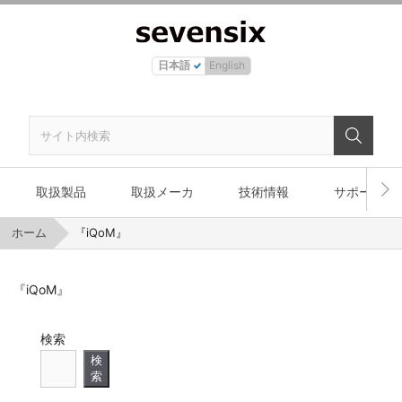
日本語
English
取扱製品
取扱メーカ
技術情報
サポート
ホーム
『iQoM』
『iQoM』
検索
検
索