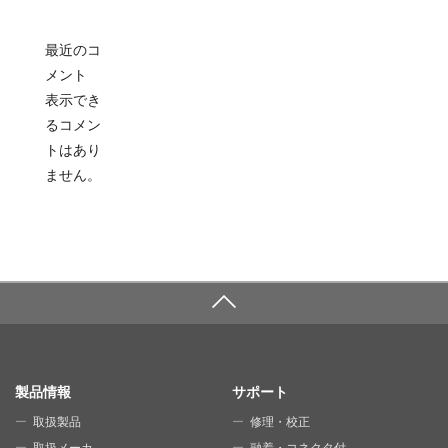
最近のコ
メント
表示でき
るコメン
トはあり
ません。
SITE MAP
製品情報
サポート
取扱製品
修理・校正
取扱メーカ
融着・コネクタ付