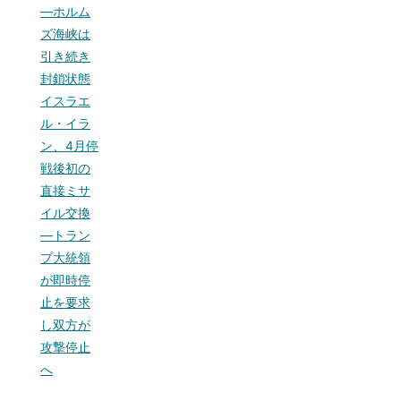
—ホルム
ズ海峡は
引き続き
封鎖状態
イスラエ
ル・イラ
ン、4月停
戦後初の
直接ミサ
イル交換
—トラン
プ大統領
が即時停
止を要求
し双方が
攻撃停止
へ