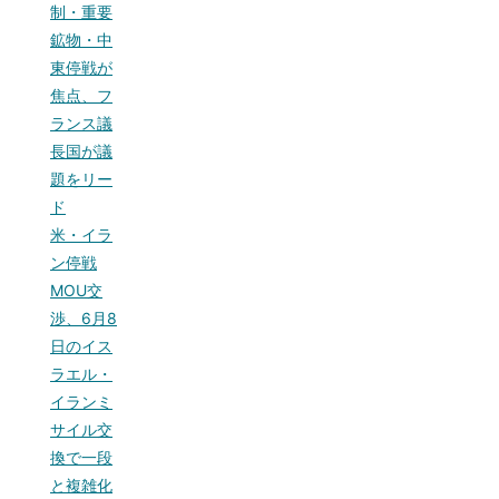
制・重要
鉱物・中
東停戦が
焦点、フ
ランス議
長国が議
題をリー
ド
米・イラ
ン停戦
MOU交
渉、6月8
日のイス
ラエル・
イランミ
サイル交
換で一段
と複雑化