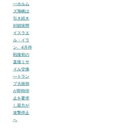
—ホルム
ズ海峡は
引き続き
封鎖状態
イスラエ
ル・イラ
ン、4月停
戦後初の
直接ミサ
イル交換
—トラン
プ大統領
が即時停
止を要求
し双方が
攻撃停止
へ