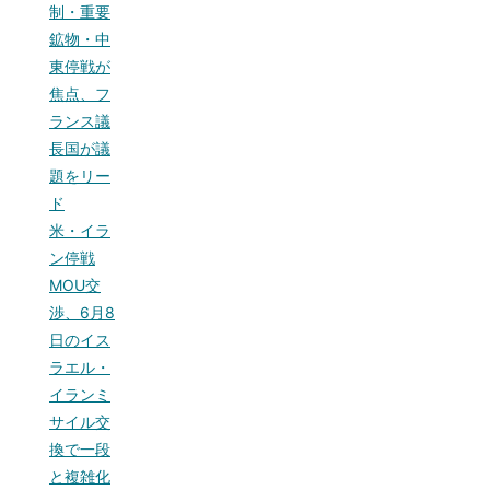
制・重要
鉱物・中
東停戦が
焦点、フ
ランス議
長国が議
題をリー
ド
米・イラ
ン停戦
MOU交
渉、6月8
日のイス
ラエル・
イランミ
サイル交
換で一段
と複雑化