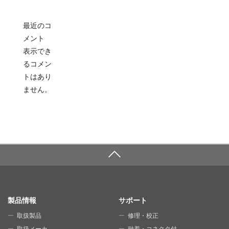
最近のコ
メント
表示でき
るコメン
トはあり
ません。
SITE MAP
製品情報
サポート
取扱製品
修理・校正
取扱メーカ
融着・コネクタ付