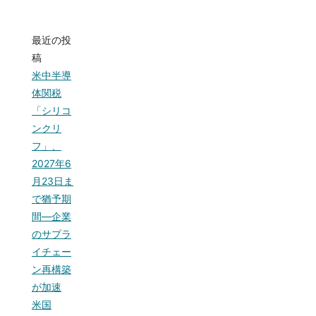
最近の投
稿
米中半導
体関税
「シリコ
ンクリ
フ」、
2027年6
月23日ま
で猶予期
間—企業
のサプラ
イチェー
ン再構築
が加速
米国