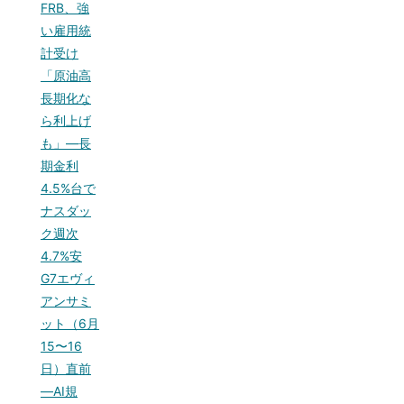
FRB、強
い雇用統
計受け
「原油高
長期化な
ら利上げ
も」—長
期金利
4.5%台で
ナスダッ
ク週次
4.7%安
G7エヴィ
アンサミ
ット（6月
15〜16
日）直前
—AI規