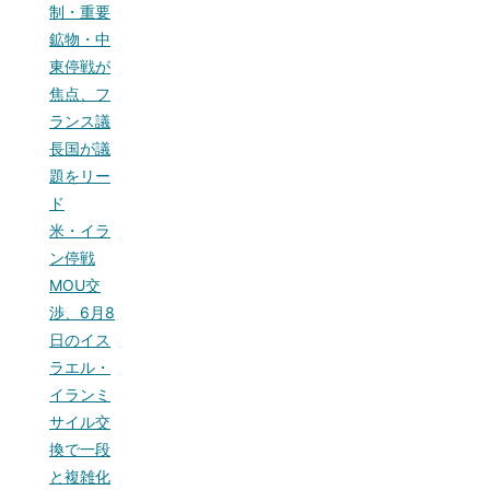
制・重要
鉱物・中
東停戦が
焦点、フ
ランス議
長国が議
題をリー
ド
米・イラ
ン停戦
MOU交
渉、6月8
日のイス
ラエル・
イランミ
サイル交
換で一段
と複雑化