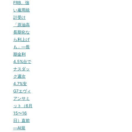
FRB、強
い雇用統
計受け
「原油高
長期化な
ら利上げ
も」—長
期金利
4.5%台で
ナスダッ
ク週次
4.7%安
G7エヴィ
アンサミ
ット（6月
15〜16
日）直前
—AI規