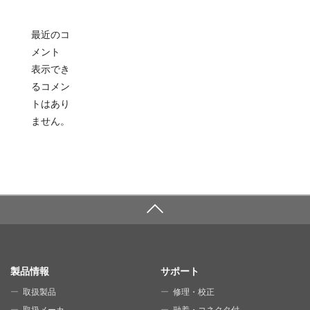
最近のコ
メント
表示でき
るコメン
トはあり
ません。
SITE MAP
製品情報
サポート
取扱製品
修理・校正
取扱メーカ
融着・コネクタ付