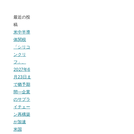
最近の投
稿
米中半導
体関税
「シリコ
ンクリ
フ」、
2027年6
月23日ま
で猶予期
間—企業
のサプラ
イチェー
ン再構築
が加速
米国