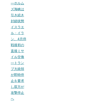
—ホルム
ズ海峡は
引き続き
封鎖状態
イスラエ
ル・イラ
ン、4月停
戦後初の
直接ミサ
イル交換
—トラン
プ大統領
が即時停
止を要求
し双方が
攻撃停止
へ