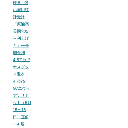
FRB、強
い雇用統
計受け
「原油高
長期化な
ら利上げ
も」—長
期金利
4.5%台で
ナスダッ
ク週次
4.7%安
G7エヴィ
アンサミ
ット（6月
15〜16
日）直前
—AI規