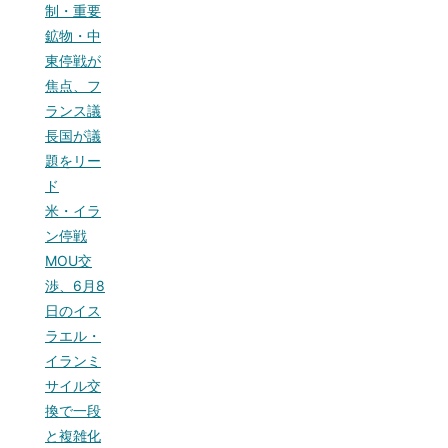
制・重要
鉱物・中
東停戦が
焦点、フ
ランス議
長国が議
題をリー
ド
米・イラ
ン停戦
MOU交
渉、6月8
日のイス
ラエル・
イランミ
サイル交
換で一段
と複雑化