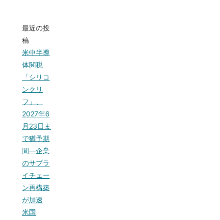
最近の投
稿
米中半導
体関税
「シリコ
ンクリ
フ」、
2027年6
月23日ま
で猶予期
間—企業
のサプラ
イチェー
ン再構築
が加速
米国