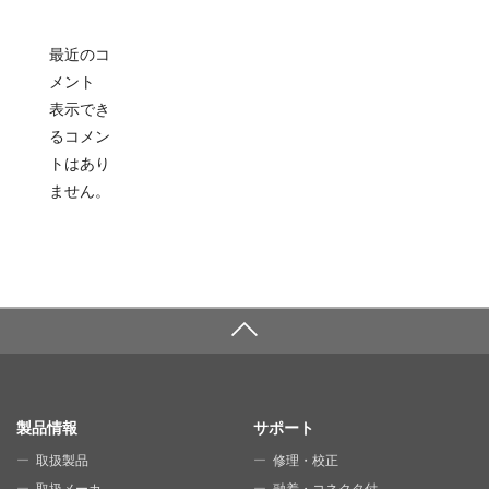
最近のコ
メント
表示でき
るコメン
トはあり
ません。
SITE MAP
製品情報
サポート
取扱製品
修理・校正
取扱メーカ
融着・コネクタ付