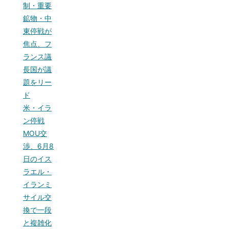
制・重要
鉱物・中
東停戦が
焦点、フ
ランス議
長国が議
題をリー
ド
米・イラ
ン停戦
MOU交
渉、6月8
日のイス
ラエル・
イランミ
サイル交
換で一段
と複雑化