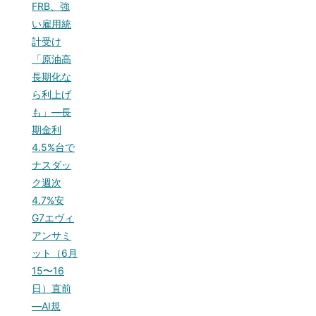
FRB、強
い雇用統
計受け
「原油高
長期化な
ら利上げ
も」—長
期金利
4.5%台で
ナスダッ
ク週次
4.7%安
G7エヴィ
アンサミ
ット（6月
15〜16
日）直前
—AI規