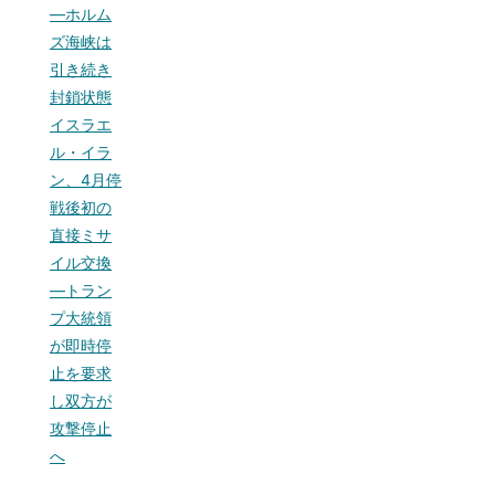
—ホルム
ズ海峡は
引き続き
封鎖状態
イスラエ
ル・イラ
ン、4月停
戦後初の
直接ミサ
イル交換
—トラン
プ大統領
が即時停
止を要求
し双方が
攻撃停止
へ