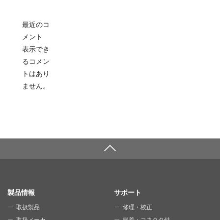
最近のコ
メント
表示でき
るコメン
トはあり
ません。
SITE MAP
製品情報
サポート
取扱製品
修理・校正
取扱メーカ
融着・コネクタ付