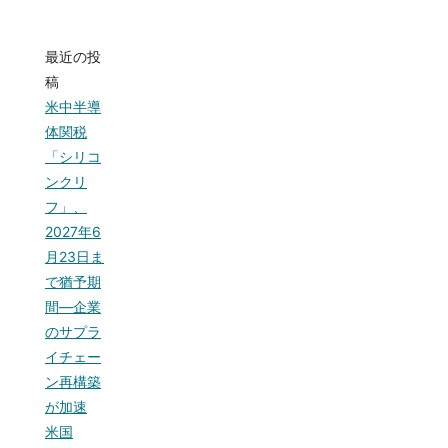
最近の投
稿
米中半導
体関税
「シリコ
ンクリ
フ」、
2027年6
月23日ま
で猶予期
間—企業
のサプラ
イチェー
ン再構築
が加速
米国